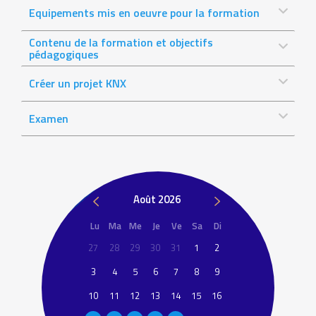
Equipements mis en oeuvre pour la formation
Contenu de la formation et objectifs
pédagogiques
Créer un projet KNX
Examen
Août 2026
Lu
Ma
Me
Je
Ve
Sa
Di
27
28
29
30
31
1
2
3
4
5
6
7
8
9
10
11
12
13
14
15
16