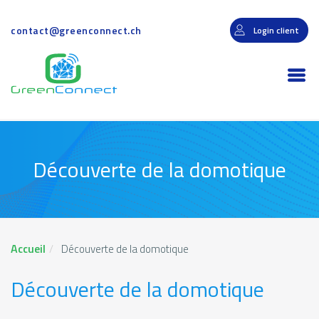
Aller
au
contact@greenconnect.ch
Login client
contenu
principal
Togg
navi
Découverte de la domotique
Accueil
Découverte de la domotique
Découverte de la domotique