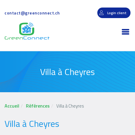
Aller
au
contact@greenconnect.ch
Login client
contenu
principal
Togg
navi
Villa à Cheyres
Accueil
Références
Villa à Cheyres
Villa à Cheyres