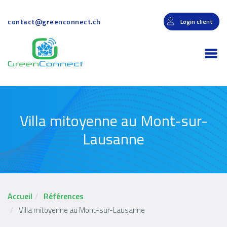
Aller
au
contact@greenconnect.ch
Login client
contenu
principal
Togg
navi
Villa mitoyenne au Mont-sur-
Lausanne
Accueil
Références
Villa mitoyenne au Mont-sur-Lausanne