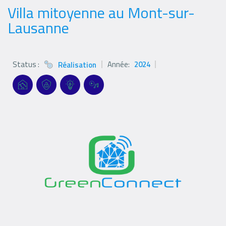
Villa mitoyenne au Mont-sur-
Lausanne
Status :
Année:
2024
Réalisation
Status
icon
Références
Références
Références
Références
Références
Filter
filters
filters
filters
filters
Logo
Logo
Logo
Logo