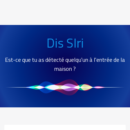
Service
hey
Dis SIri
siri
Est-ce que tu as détecté quelqu'un à l'entrée de la
maison ?