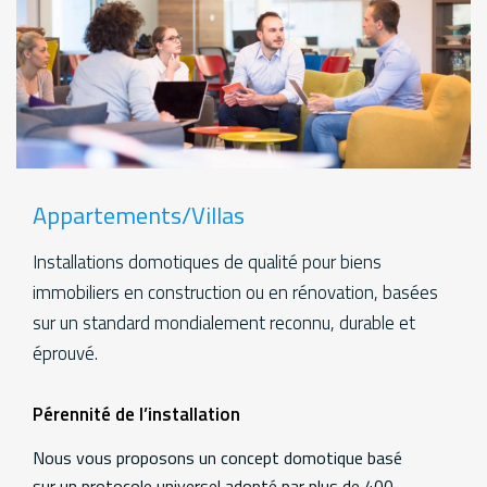
Appartements/Villas
Installations domotiques de qualité pour biens
immobiliers en construction ou en rénovation, basées
sur un standard mondialement reconnu, durable et
éprouvé.
Services
Pérennité de l’installation
Additional
information
Nous vous proposons un concept domotique basé
sur un protocole universel adopté par plus de 400