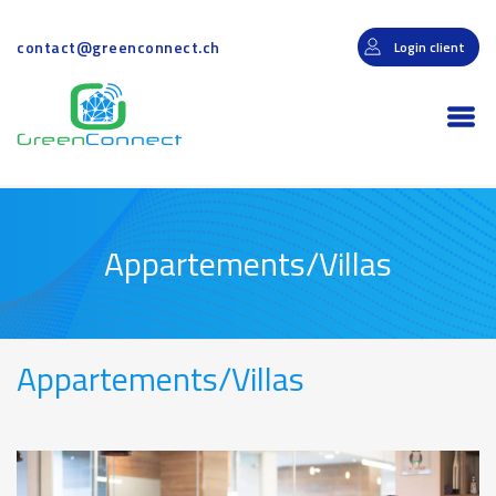
Aller
au
contact@greenconnect.ch
Login client
contenu
principal
Togg
navi
Appartements/Villas
Appartements/Villas