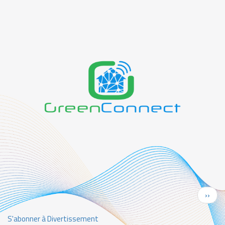
Pagination
Page
››
suiva
S'abonner à Divertissement