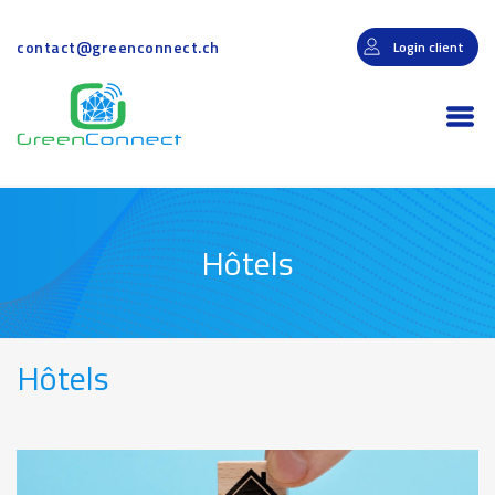
Aller
au
contact@greenconnect.ch
Login client
contenu
principal
Togg
navi
Hôtels
Hôtels