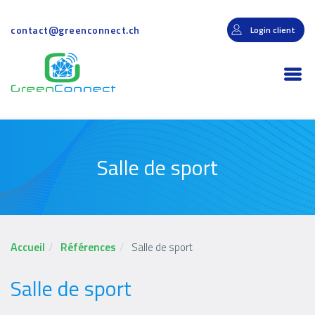
Aller
au
contact@greenconnect.ch
Login client
contenu
principal
Togg
navi
Salle de sport
Accueil
Références
Salle de sport
Salle de sport