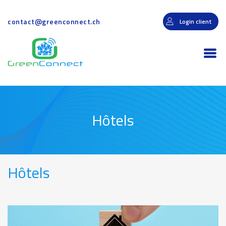
Aller
au
contact@greenconnect.ch
Login client
contenu
principal
Togg
navi
Hôtels
Hôtels