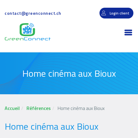
Aller
au
contact@greenconnect.ch
Login client
contenu
principal
Togg
navi
Home cinéma aux Bioux
Accueil
Références
Home cinéma aux Bioux
Home cinéma aux Bioux