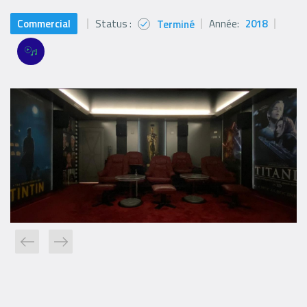
Commercial
Status :
Année:
2018
Terminé
Status
icon
Références
Références
Filter
filters
Logo