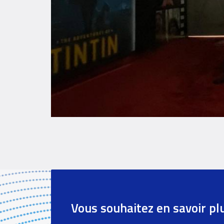
Références
paragraph
Vous souhaitez en savoir pl