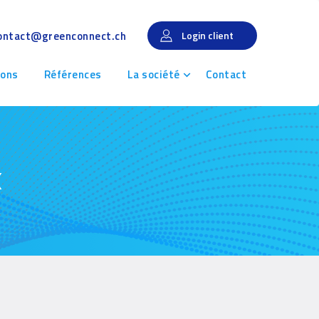
ontact@greenconnect.ch
Login client
ions
Références
La société
Contact
x