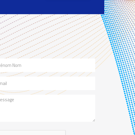
m
il
ssage