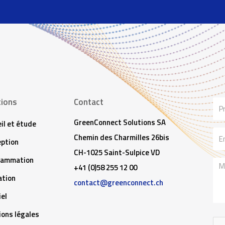
tions
Contact
No
GreenConnect Solutions SA
il et étude
Ema
Chemin des Charmilles 26bis
ption
CH-1025 Saint-Sulpice VD
rammation
Me
+41 (0)58 255 12 00
tion
contact@greenconnect.ch
iel
ons légales