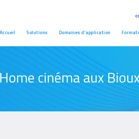
c
avigation
Accueil
Solutions
Domaines d’application
Format
rincipale
Home cinéma aux Biou