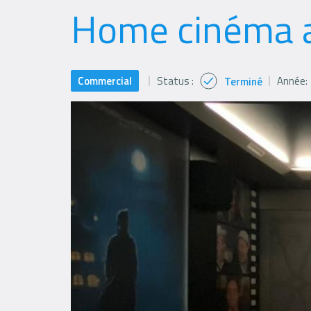
Home cinéma a
Commercial
Status :
Année:
Terminé
Status
icon