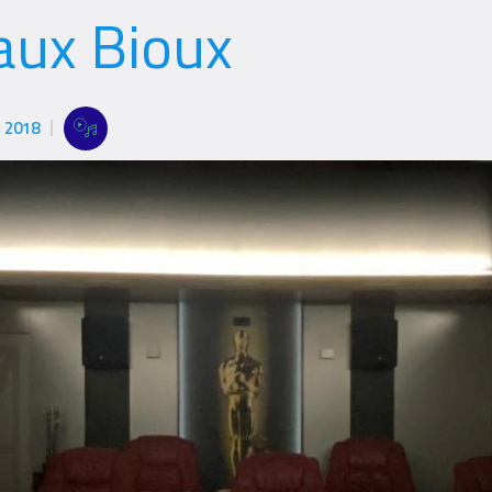
ux Bioux
2018
Références
Références
Filter
filters
Logo