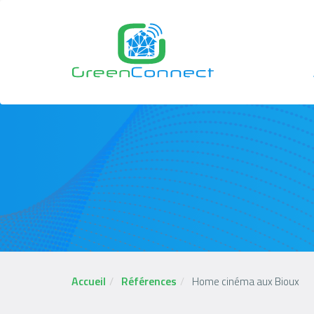
Aller
au
contenu
principal
N
p
Accueil
Références
Home cinéma aux Bioux