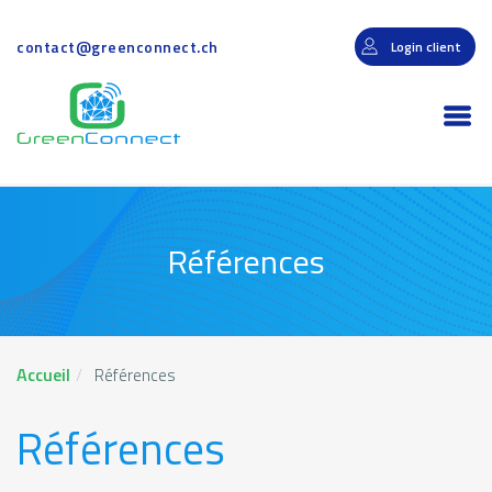
Aller
au
contact@greenconnect.ch
Login client
contenu
principal
Togg
navi
Références
Accueil
Références
Références