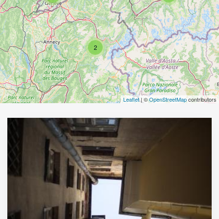
2
Leaflet
| ©
OpenStreetMap
contributors